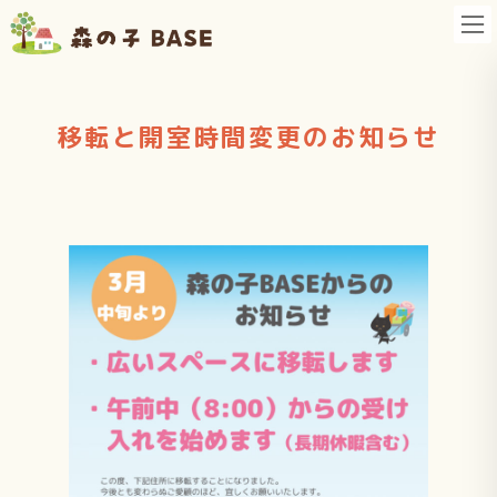
コ
ナ
ン
ビ
テ
ゲ
ン
ー
移転と開室時間変更のお知らせ
ツ
シ
へ
ョ
ス
ン
キ
に
ッ
移
プ
動