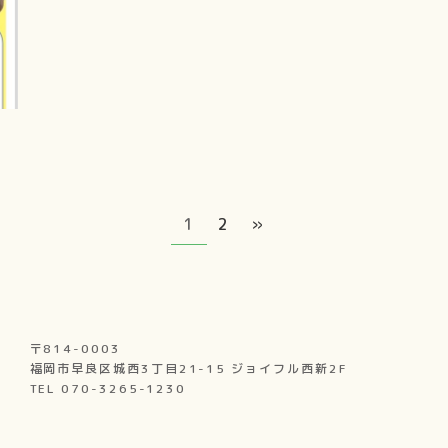
固
固
1
2
»
定
定
ペ
ペ
ー
ー
ジ
ジ
〒814-0003
福岡市早良区城西3丁目21-15 ジョイフル西新2F
TEL 070-3265-1230