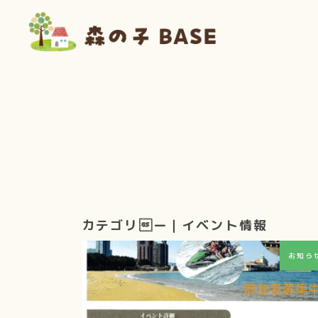
コ
ナ
ン
ビ
テ
ゲ
ン
ー
ツ
シ
へ
ョ
ス
ン
キ
に
ッ
移
プ
動
イベント情報
お知ら